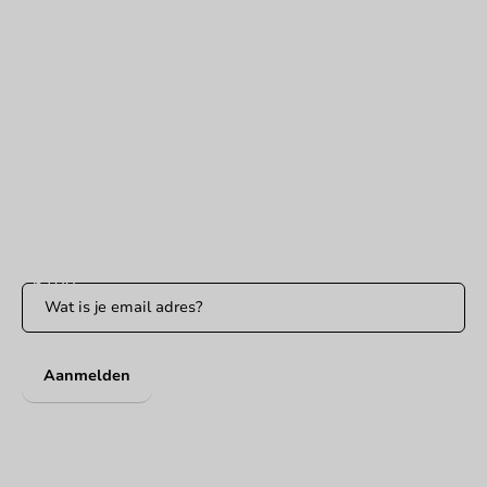
Hulp nodig?
+31 (0) 55 767 6100
Bereikbaar ma t/m vr: 9:00-17:00 uur
klantenservice@packagingdirect.nl
Binnen 24 uur reactie
WhatsApp ons
Bereikbaar ma t/m vr: 9:00-17:00 uur
Blijf op de hoogte
Blijf op de hoogte van onze acties en productnieuws!
Aanmelden