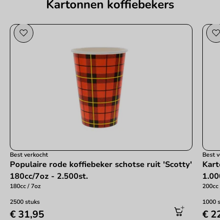
Kartonnen koffiebekers
Best verkocht
Best 
Populaire rode koffiebeker schotse ruit 'Scotty'
Kart
180cc/7oz - 2.500st.
1.00
180cc / 7oz
200cc 
2500 stuks
1000 
€ 31,95
€ 2