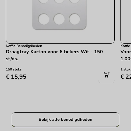
Koffie Benodigdheden
Koffi
Draagtray Karton voor 6 bekers Wit - 150
Voor
st/ds.
1.00
150 stuks
1 stuk
€ 15,95
€ 2
Bekijk alle benodigdheden