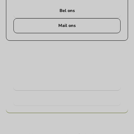
Bel ons
Mail ons
Koffiebekers bedrukken
Vraag naar de mogelijkheden. Hulp nodig? Neem
gerust contact met ons op.
Bekijk producten
Meer weten?