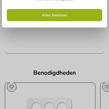
Koffiebekers voor
iedere gelegenheid
Het drinken van een goede kop koffie: dat is waar veel
Alles toestaan
mensen blij van worden. Wil jij voor jouw bedrijf, feest
of event ook koffie serveren? Dan mogen koffiebekers
van topkwaliteit niet ontbreken. Bij KoffiebekerDirect
scoor je een ruim assortiment plastic en kartonnen
bekers die je ook kunt laten bedrukken met je eigen
ontwerp! Vanaf 250 koffiebekers, binnen 5 werkdagen
geleverd.
Benodigdheden