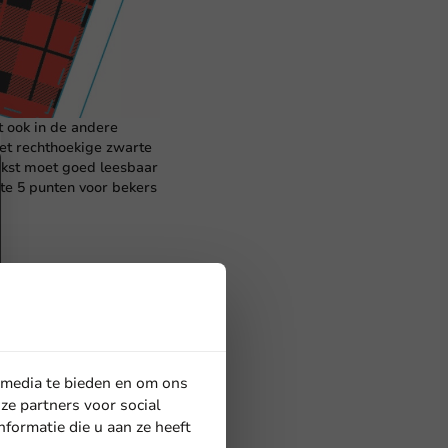
 ook in de andere
het rechthoekige zwarte
ekst moet goed leesbaar
tte 5 punten voor bekers
den voorzien van een
der). Deze markering
 media te bieden en om ons
ze partners voor social
 mogelijk verwijderd van
formatie die u aan ze heeft
de onderkant van de