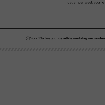
dagen per week voor je 
Voor 13u besteld
, dezelfde werkdag verzonde
Onze categorieën
Bedrukken
Kartonnen Koffiebekers
Koffiebekers
La
Duurzame Koffiebekers
Bio koffiebekers
SU
Herbruikbare Koffiebekers
Be
Roerstaafjes
Ve
Re
Ve