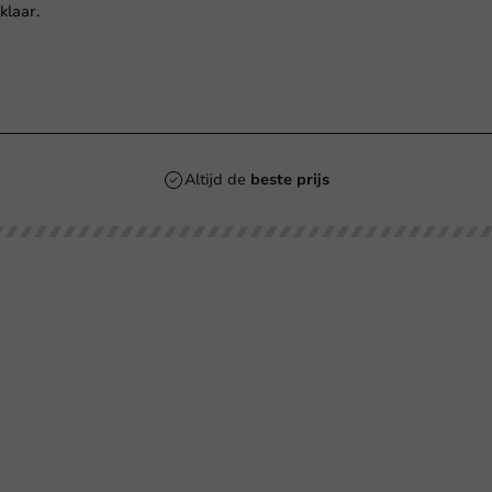
klaar.
n
Altijd de
beste prijs
Klantenservice
Hulp nodig?
agste prijsgarantie
+31 (0) 55 767 6100
P-richtlijnen
Bereikbaar ma t/m vr: 9:00-17:00 uur
klantenservice@packagingdirect.
talen
Binnen 24 uur reactie
rzenden
WhatsApp ons
tourneren
Bereikbaar ma t/m vr: 9:00-17:00 uur
elgestelde vragen