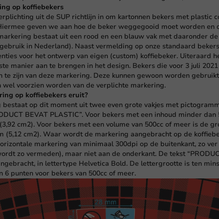
ng op koffiebekers
erplichting uit de SUP richtlijn in om kartonnen bekers met plastic 
 Hiermee geven we aan hoe de beker weggegooid moet worden en da
e markering bestaat uit een rood en een blauw vak met daaronder 
ebruik in Nederland). Naast vermelding op onze standaard bekers,
ties voor het ontwerp van eigen (custom) koffiebeker. Uiteraard 
ste manier aan te brengen in het design. Bekers die voor 3 juli 2021 b
n te zijn van deze markering. Deze kunnen gewoon worden gebruikt.
n wel voorzien worden van de verplichte markering.
ing op koffiebekers eruit?
g bestaat op dit moment uit twee even grote vakjes met pictogram
RODUCT BEVAT PLASTIC”. Voor bekers met een inhoud minder dan 5
 (3,92 cm2). Voor bekers met een volume van 500cc of meer is de g
cm (5,12 cm2). Waar wordt de markering aangebracht op de koffie
horizontale markering van minimaal 300dpi op de buitenkant, zo ver
wordt zo vermeden), maar niet aan de onderkant. De tekst “PRO
ngebracht, in lettertype Helvetica Bold. De lettergrootte is ten min
 6 punten voor bekers van 500cc of meer.