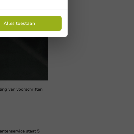
ng 1,4 cm op 2,8 cm
 van de markering 1,6
Alles toestaan
ling van voorschriften
lantenservice staat 5