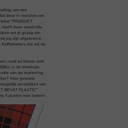
coating van een
t deze is voorzien van
de tekst ”PRODUCT
 heeft deze verplichte
helpen we je graag om
ij jou zijn afgeleverd,
 Koffiebekers die wij na
men, rood en blauw, met
00cc is de minimale
rootte van de markering
beker? Voor gewone
 mogelijk verwijderd van
DUCT BEVAT PLASTIC”
ste 5 punten voor bekers