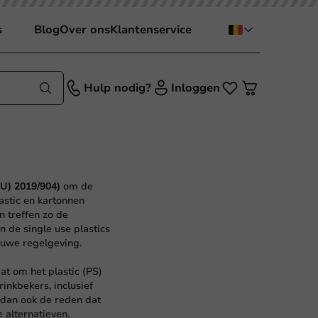
s
Blog
Over ons
Klantenservice
Hulp nodig?
Inloggen
EU) 2019/904
)
om de
astic en kartonnen
n treffen zo de
n de single use plastics
ieuwe regelgeving.
at om het plastic (PS)
rinkbekers, inclusief
 dan ook de reden dat
re alternatieven.