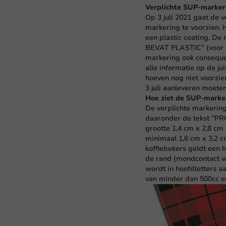
Verplichte SUP-markeri
Op 3 juli 2021 gaat de v
markering te voorzien.
een plastic coating. D
BEVAT PLASTIC” (voor g
markering ook consequen
alle informatie op de jui
hoeven nog niet voorzie
3 juli aanleveren moete
Hoe ziet de SUP-marker
De verplichte markerin
daaronder de tekst ”P
grootte 1,4 cm x 2,8 cm
minimaal 1,6 cm x 3,2 
koffiebekers geldt een 
de rand (mondcontact 
wordt in hoofdletters aa
van minder dan 500cc en