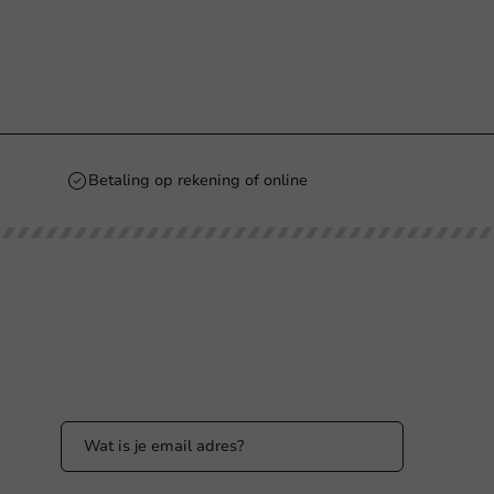
Betaling op rekening of online
Blijf op de hoogte
Blijf op de hoogte van onze acties en
productnieuws!
nl