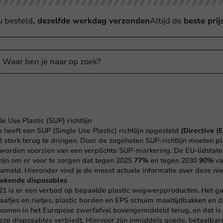
u besteld
, dezelfde werkdag verzonden
Altijd de
beste prij
e Use Plastic (SUP) richtlijn
eeft een SUP (Single Use Plastic) richtlijn opgesteld
(
Directive (
al sterk terug te dringen. Door de zogeheten SUP-richtlijn moeten pl
l. worden voorzien van een verplichte SUP-markering. De EU-lidstate
ijn om er voor te zorgen dat tegen 2025
77%
en tegen 2030
90%
va
ameld. Hieronder vind je de meest actuele informatie over deze n
bekende disposables
021 is er een verbod op bepaalde plastic wegwerpproducten. Het ga
taafjes en rietjes, plastic borden en EPS schuim maaltijdbakken en d
 komen in het Europese zwerfafval bovengemiddeld terug, en dat is
 deze disposables verbiedt. Hiervoor zijn inmiddels goede, betaalba