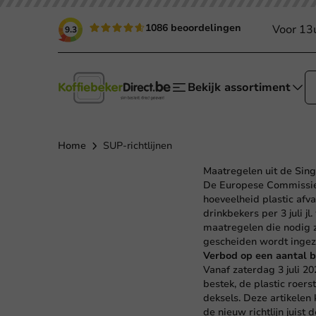
1086 beoordelingen
Voor 13
9.3
Bekijk assortiment
Home
SUP-richtlijnen
Maatregelen uit de Singl
De Europese Commissie h
hoeveelheid plastic afv
drinkbekers per 3 juli j
maatregelen die nodig z
gescheiden wordt ingez
Verbod op een aantal 
Vanaf zaterdag 3 juli 2
bestek, de plastic roers
deksels. Deze artikelen
de nieuw richtlijn juist