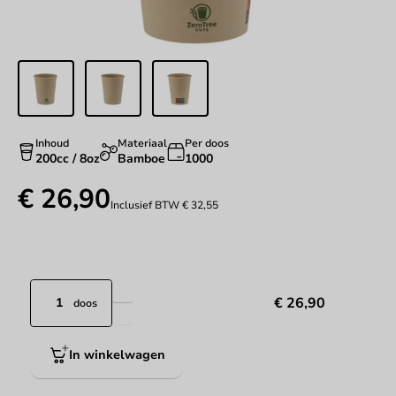
Inhoud
Materiaal
Per doos
200cc / 8oz
Bamboe
1000
€ 26,90
Inclusief BTW
€ 32,55
€ 26,90
doos
In winkelwagen