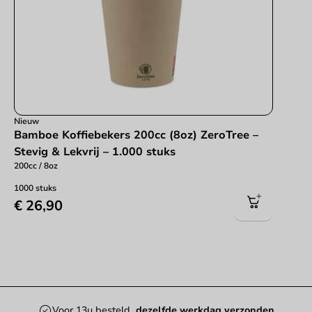
Nieuw
Bamboe Koffiebekers 200cc (8oz) ZeroTree –
Stevig & Lekvrij – 1.000 stuks
200cc / 8oz
1000 stuks
€ 26,90
Voor 13u besteld
, dezelfde werkdag verzonden