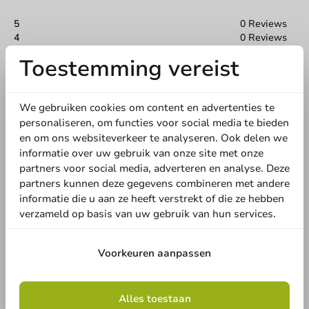
5
0 Reviews
4
0 Reviews
3
0 Reviews
Toestemming vereist
2
0 Reviews
1
0 Reviews
We gebruiken cookies om content en advertenties te
Deel jouw ervaring
personaliseren, om functies voor social media te bieden
Ben je bekend met dit artikel? Deel jouw ervaring met andere
en om ons websiteverkeer te analyseren. Ook delen we
en laat weten wat je er van vindt!
informatie over uw gebruik van onze site met onze
partners voor social media, adverteren en analyse. Deze
Schrijf een review
partners kunnen deze gegevens combineren met andere
informatie die u aan ze heeft verstrekt of die ze hebben
verzameld op basis van uw gebruik van hun services.
Voorkeuren aanpassen
Alles toestaan