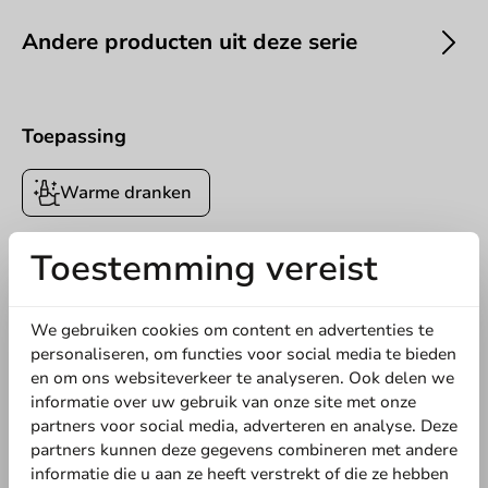
Andere producten uit deze serie
Toepassing
Offerte aanvragen
Warme dranken
Titel
Voornaam
Achternaam
Toestemming vereist
5
0 Reviews
Bedrijf
4
0 Reviews
We gebruiken cookies om content en advertenties te
3
0 Reviews
personaliseren, om functies voor social media te bieden
2
0 Reviews
en om ons websiteverkeer te analyseren. Ook delen we
1
0 Reviews
informatie over uw gebruik van onze site met onze
Locatie
partners voor social media, adverteren en analyse. Deze
Deel jouw ervaring
partners kunnen deze gegevens combineren met andere
Ben je bekend met dit artikel? Deel jouw ervaring met andere
informatie die u aan ze heeft verstrekt of die ze hebben