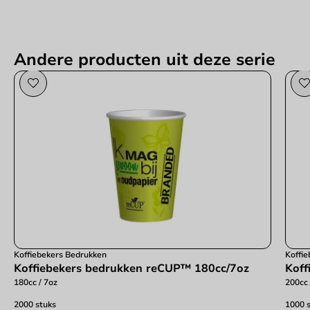
Andere producten uit deze serie
Koffiebekers Bedrukken
Koffi
Koffiebekers bedrukken reCUP™ 180cc/7oz
Koff
180cc / 7oz
200cc 
2000 stuks
1000 