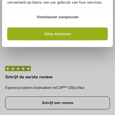
en laat weten wat je er van vindt!
Land
verzameld op basis van uw gebruik van hun services.
Schrijf een review
Voorkeuren aanpassen
Telefoonnummer
E-mail
Alles toestaan
Geen producten geselecteerd.
Versturen
Schrijf de eerste review
Espresso bekers bedrukken reCUP™ 100cc/4oz
Schrijf een review