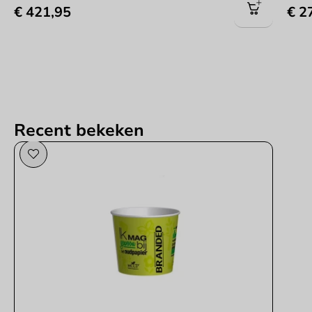
€ 421,95
€ 2
Recent bekeken