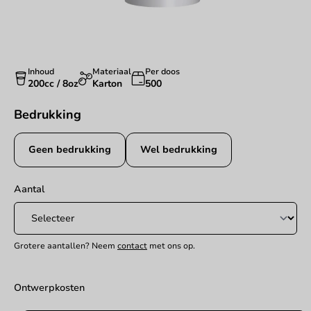
Inhoud
Materiaal
Per doos
200cc / 8oz
Karton
500
Bedrukking
Geen bedrukking
Wel bedrukking
Aantal
Grotere aantallen? Neem
contact
met ons op.
Ontwerpkosten