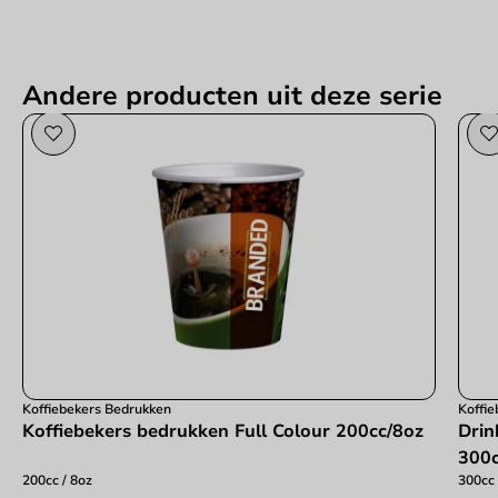
Andere producten uit deze serie
Koffiebekers Bedrukken
Koffi
Koffiebekers bedrukken Full Colour 200cc/8oz
Drin
300c
200cc / 8oz
300cc 