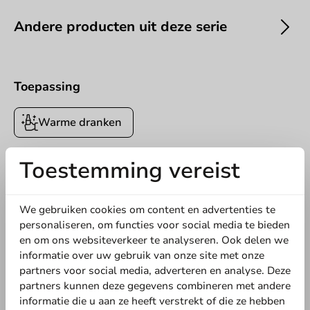
Andere producten uit deze serie
Toepassing
Offerte aanvragen
Warme dranken
Titel
Voornaam
Achternaam
Toestemming vereist
5
0 Reviews
Bedrijf
4
0 Reviews
We gebruiken cookies om content en advertenties te
3
0 Reviews
personaliseren, om functies voor social media te bieden
2
0 Reviews
en om ons websiteverkeer te analyseren. Ook delen we
1
0 Reviews
informatie over uw gebruik van onze site met onze
Locatie
partners voor social media, adverteren en analyse. Deze
Deel jouw ervaring
partners kunnen deze gegevens combineren met andere
Ben je bekend met dit artikel? Deel jouw ervaring met andere
informatie die u aan ze heeft verstrekt of die ze hebben