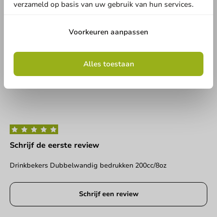
en laat weten wat je er van vindt!
Land
verzameld op basis van uw gebruik van hun services.
Schrijf een review
Voorkeuren aanpassen
Telefoonnummer
E-mail
Alles toestaan
Geen producten geselecteerd.
Versturen
Schrijf de eerste review
Drinkbekers Dubbelwandig bedrukken 200cc/8oz
Schrijf een review