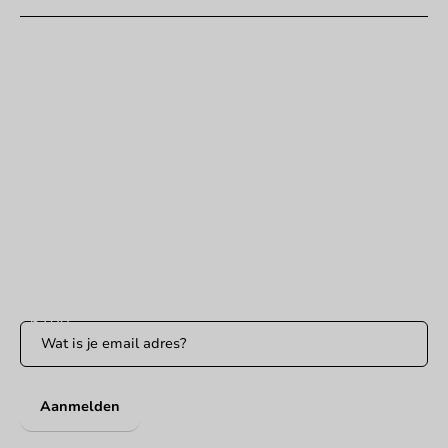
Hulp nodig?
+31 (0) 55 767 6100
Bereikbaar ma t/m vr: 9:00-17:00 uur
klantenservice@packagingdirect.nl
Binnen 24 uur reactie
WhatsApp ons
Bereikbaar ma t/m vr: 9:00-17:00 uur
Blijf op de hoogte
Blijf op de hoogte van onze acties en productnieuws!
Aanmelden