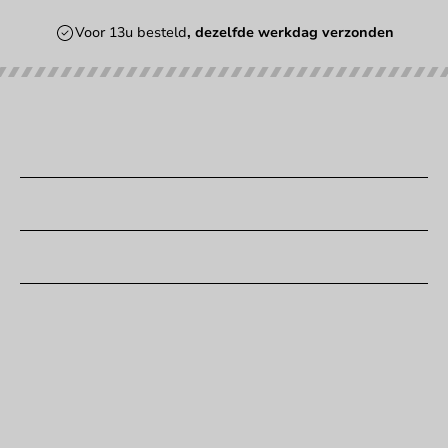
Voor 13u besteld
, dezelfde werkdag verzonden
Onze categorieën
Bedrukken
Klantenservice
Hulp nodig?
+31 (0) 55 767 6100
Bereikbaar ma t/m vr: 9:00-17:00 uur
klantenservice@packagingdirect.nl
Binnen 24 uur reactie