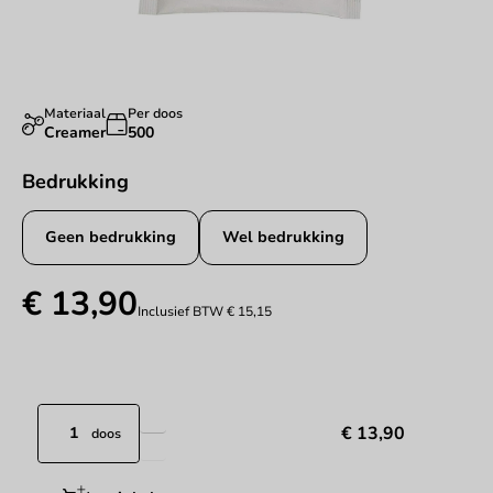
Materiaal
Per doos
Creamer
500
Bedrukking
Geen bedrukking
Wel bedrukking
€ 13,90
Inclusief BTW
€ 15,15
€ 13,90
doos