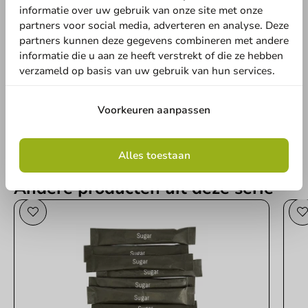
informatie over uw gebruik van onze site met onze
partners voor social media, adverteren en analyse. Deze
Schrijf de eerste review
partners kunnen deze gegevens combineren met andere
informatie die u aan ze heeft verstrekt of die ze hebben
Creamerstaafjes 2,5 gram in dispenser - 500 st/ds.
verzameld op basis van uw gebruik van hun services.
Schrijf een review
Voorkeuren aanpassen
Alles toestaan
Andere producten uit deze serie