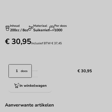
Inhoud
Materiaal
Per doos
200cc / 8oz
Suikerriet
1000
€ 30,95
Inclusief BTW
€ 37,45
€ 30,95
doos
In winkelwagen
Aanverwante artikelen