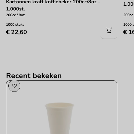
Kartonnen kraft koffiebeker 200cc/8oz -
1.00
1.000st.
200cc / 8oz
200cc 
1000 stuks
1000 
€ 22,60
€ 1
Recent bekeken