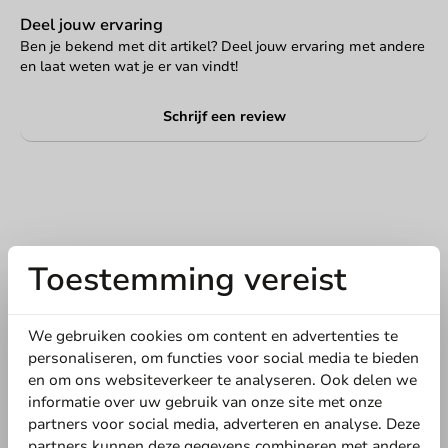
Deel jouw ervaring
Ben je bekend met dit artikel? Deel jouw ervaring met andere
en laat weten wat je er van vindt!
Schrijf een review
Toestemming vereist
We gebruiken cookies om content en advertenties te
personaliseren, om functies voor social media te bieden
Schrijf de eerste review
en om ons websiteverkeer te analyseren. Ook delen we
informatie over uw gebruik van onze site met onze
Drinkbeker Bagastro 200cc/8oz - 1.000 st/ds.
partners voor social media, adverteren en analyse. Deze
partners kunnen deze gegevens combineren met andere