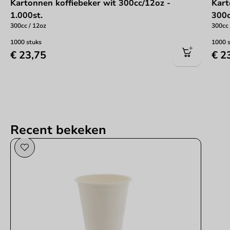
Kartonnen koffiebeker wit 300cc/12oz -
Kart
1.000st.
300c
300cc / 12oz
300cc 
1000 stuks
1000 
€ 23,75
€ 2
Recent bekeken