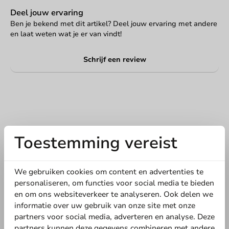
Deel jouw ervaring
Ben je bekend met dit artikel? Deel jouw ervaring met andere
en laat weten wat je er van vindt!
Schrijf een review
Toestemming vereist
We gebruiken cookies om content en advertenties te
personaliseren, om functies voor social media te bieden
Schrijf de eerste review
en om ons websiteverkeer te analyseren. Ook delen we
informatie over uw gebruik van onze site met onze
Drinkbeker Bagastro 250cc/12oz - 1.000 st/ds.
partners voor social media, adverteren en analyse. Deze
partners kunnen deze gegevens combineren met andere