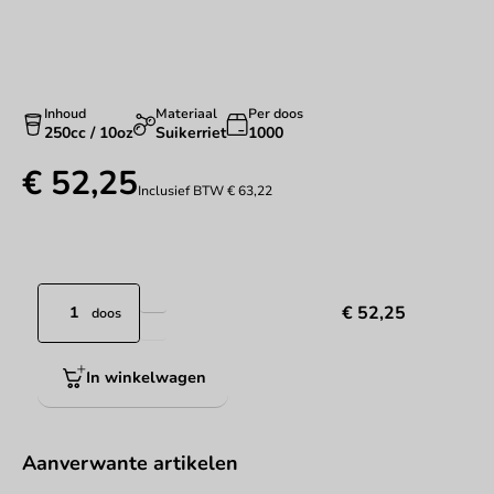
Inhoud
Materiaal
Per doos
250cc / 10oz
Suikerriet
1000
€ 52,25
Inclusief BTW
€ 63,22
€ 52,25
doos
In winkelwagen
Aanverwante artikelen