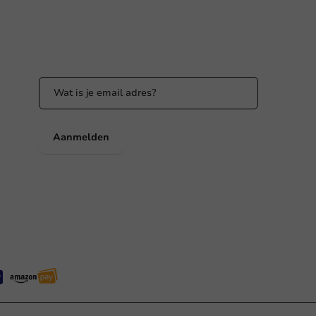
Blijf op de hoogte
Blijf op de hoogte van onze acties en
productnieuws!
nl
Aanmelden