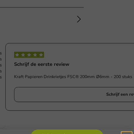
s
s
Schrijf de eerste review
s
s
Kraft Papieren Drinkrietjes FSC® 200mm Ø6mm - 200 stuks
s
Schrijf een r