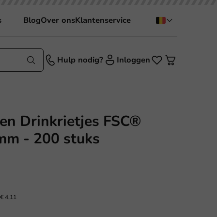
s
Blog
Over ons
Klantenservice
Hulp nodig?
Inloggen
ren Drinkrietjes FSC®
m - 200 stuks
€ 4,11