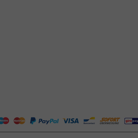
Klantenservice
Hulp nodig?
agste prijsgarantie
+31 (0) 55 767 6100
P-richtlijnen
Bereikbaar ma t/m vr: 9:00-17:00 uur
klantenservice@packagingdirect.
talen
Binnen 24 uur reactie
rzenden
WhatsApp ons
tourneren
Bereikbaar ma t/m vr: 9:00-17:00 uur
elgestelde vragen
er PackagingDirect.nl BV
ntact