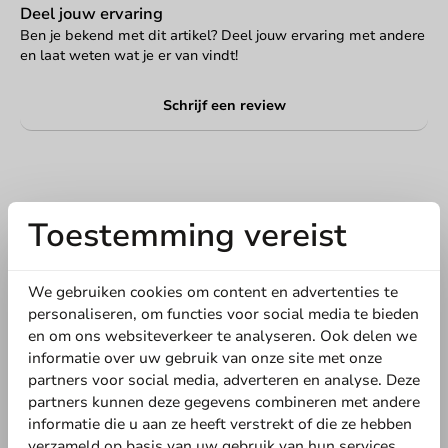
Deel jouw ervaring
Ben je bekend met dit artikel? Deel jouw ervaring met andere
en laat weten wat je er van vindt!
Schrijf een review
Toestemming vereist
We gebruiken cookies om content en advertenties te
personaliseren, om functies voor social media te bieden
en om ons websiteverkeer te analyseren. Ook delen we
Schrijf de eerste review
informatie over uw gebruik van onze site met onze
partners voor social media, adverteren en analyse. Deze
Drinkrietjes Papier Assorti 210mm Ø8mm - 5.000 st/ds.
partners kunnen deze gegevens combineren met andere
informatie die u aan ze heeft verstrekt of die ze hebben
verzameld op basis van uw gebruik van hun services.