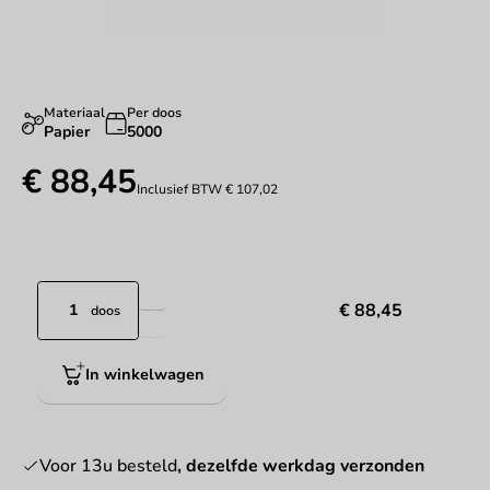
Materiaal
Per doos
Papier
5000
€ 88,45
Inclusief BTW
€ 107,02
€ 88,45
doos
In winkelwagen
Voor 13u besteld
, dezelfde werkdag verzonden