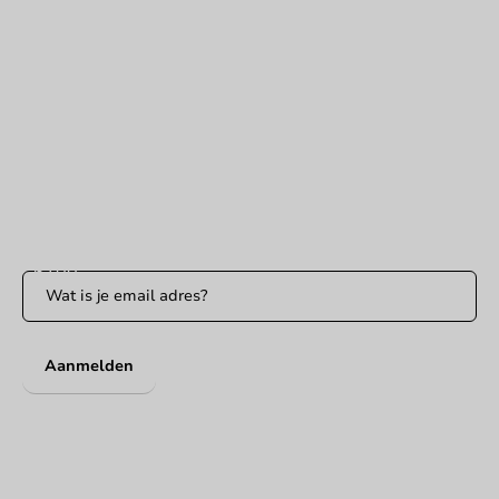
Hulp nodig?
+31 (0) 55 767 6100
Bereikbaar ma t/m vr: 9:00-17:00 uur
klantenservice@packagingdirect.nl
Binnen 24 uur reactie
WhatsApp ons
Bereikbaar ma t/m vr: 9:00-17:00 uur
Blijf op de hoogte
Blijf op de hoogte van onze acties en productnieuws!
Aanmelden