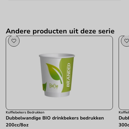
Andere producten uit deze serie
Koffiebekers Bedrukken
Koffi
Dubbelwandige BIO drinkbekers bedrukken
Dubb
200cc/8oz
300c