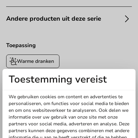
Andere producten uit deze serie
Toepassing
Offerte aanvragen
Warme dranken
Titel
Voornaam
Achternaam
Toestemming vereist
5
0 Reviews
Bedrijf
We gebruiken cookies om content en advertenties te
4
0 Reviews
3
0 Reviews
personaliseren, om functies voor social media te bieden
2
0 Reviews
en om ons websiteverkeer te analyseren. Ook delen we
1
0 Reviews
informatie over uw gebruik van onze site met onze
Locatie
partners voor social media, adverteren en analyse. Deze
partners kunnen deze gegevens combineren met andere
Deel jouw ervaring
informatie die u aan ze heeft verstrekt of die ze hebben