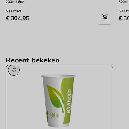
200cc / 8oz
300cc 
500 stuks
500 s
€ 304,95
€ 3
Recent bekeken