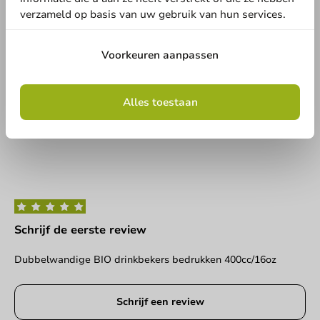
Ben je bekend met dit artikel? Deel jouw ervaring met andere
Land
verzameld op basis van uw gebruik van hun services.
en laat weten wat je er van vindt!
Schrijf een review
Voorkeuren aanpassen
Telefoonnummer
E-mail
Alles toestaan
Geen producten geselecteerd.
Versturen
Schrijf de eerste review
Dubbelwandige BIO drinkbekers bedrukken 400cc/16oz
Schrijf een review