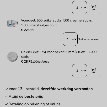
Voordeel: 500 suikersticks, 500 creamersticks,
1.000 roerstaafjes hout
€ 22,95
1
Niet op voorraad
Deksel Wit (PS) voor beker 90mm/>10oz - 1.000
st/ds.
€ 28,75
1000st/doos
Voor 13u besteld
, dezelfde werkdag verzonden
Altijd de
beste prijs
Betaling op rekening of online