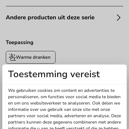
Andere producten uit deze serie
Toepassing
Offerte aanvragen
Warme dranken
Titel
Voornaam
Achternaam
Toestemming vereist
5
0 Reviews
Bedrijf
We gebruiken cookies om content en advertenties te
4
0 Reviews
3
0 Reviews
personaliseren, om functies voor social media te bieden
2
0 Reviews
en om ons websiteverkeer te analyseren. Ook delen we
1
0 Reviews
informatie over uw gebruik van onze site met onze
Locatie
partners voor social media, adverteren en analyse. Deze
partners kunnen deze gegevens combineren met andere
Deel jouw ervaring
informatie die u aan ze heeft verstrekt of die ze hebben