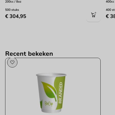
200cc / 8oz
400cc 
500 stuks
400 s
€ 304,95
€ 3
Recent bekeken