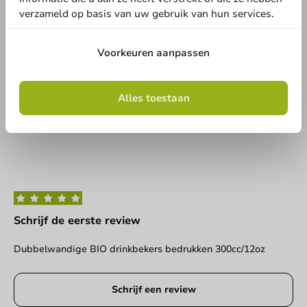
Ben je bekend met dit artikel? Deel jouw ervaring met andere
Land
verzameld op basis van uw gebruik van hun services.
en laat weten wat je er van vindt!
Schrijf een review
Voorkeuren aanpassen
Telefoonnummer
E-mail
Alles toestaan
Geen producten geselecteerd.
Versturen
Schrijf de eerste review
Dubbelwandige BIO drinkbekers bedrukken 300cc/12oz
Schrijf een review