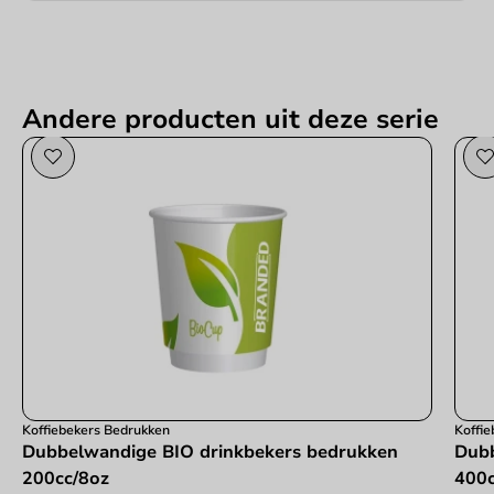
Andere producten uit deze serie
Koffiebekers Bedrukken
Koffi
Dubbelwandige BIO drinkbekers bedrukken
Dubb
200cc/8oz
400c