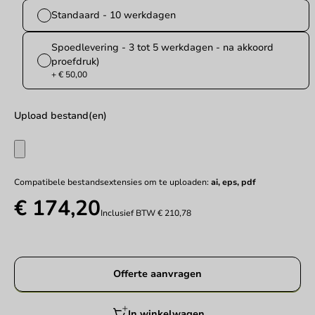
Standaard - 10 werkdagen
Spoedlevering - 3 tot 5 werkdagen - na akkoord
proefdruk)
+ € 50,00
Upload bestand(en)
Compatibele bestandsextensies om te uploaden:
ai, eps, pdf
€ 174,20
Inclusief BTW
€ 210,78
Offerte aanvragen
In winkelwagen