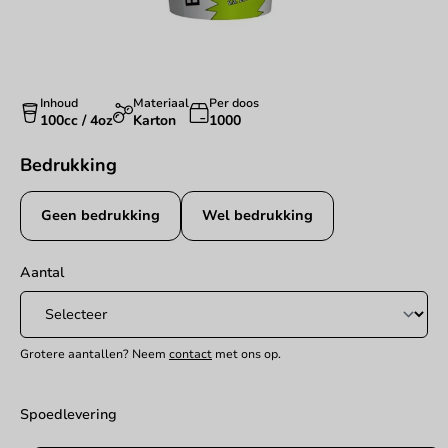
Inhoud
Materiaal
Per doos
100cc / 4oz
Karton
1000
Bedrukking
Geen bedrukking
Wel bedrukking
Aantal
Grotere aantallen? Neem
contact
met ons op.
Spoedlevering