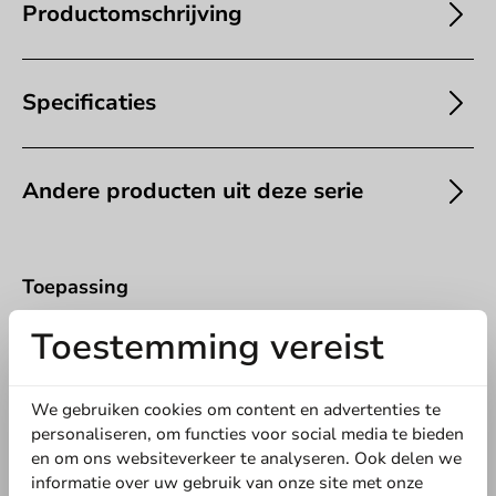
Productomschrijving
Specificaties
Andere producten uit deze serie
Offerte aanvragen
Toepassing
Titel
Voornaam
Achternaam
Toestemming vereist
Warme dranken
Bedrijf
We gebruiken cookies om content en advertenties te
personaliseren, om functies voor social media te bieden
5
0 Reviews
en om ons websiteverkeer te analyseren. Ook delen we
4
0 Reviews
informatie over uw gebruik van onze site met onze
Locatie
3
0 Reviews