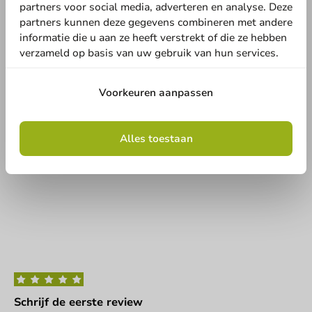
partners voor social media, adverteren en analyse. Deze
2
0 Reviews
partners kunnen deze gegevens combineren met andere
1
0 Reviews
informatie die u aan ze heeft verstrekt of die ze hebben
Land
verzameld op basis van uw gebruik van hun services.
Deel jouw ervaring
Ben je bekend met dit artikel? Deel jouw ervaring met andere
Voorkeuren aanpassen
en laat weten wat je er van vindt!
Telefoonnummer
E-mail
Schrijf een review
Alles toestaan
Geen producten geselecteerd.
Versturen
Schrijf de eerste review