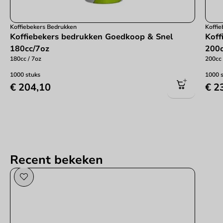
Koffiebekers Bedrukken
Koffi
Koffiebekers bedrukken Goedkoop & Snel
Koff
180cc/7oz
200c
180cc / 7oz
200cc 
1000 stuks
1000 
€ 204,10
€ 2
Recent bekeken