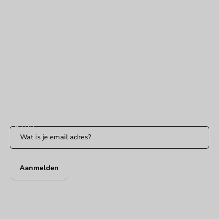
Hulp nodig?
+31 (0) 55 767 6100
Bereikbaar ma t/m vr: 9:00-17:00 uur
klantenservice@packagingdirect.nl
Binnen 24 uur reactie
WhatsApp ons
Bereikbaar ma t/m vr: 9:00-17:00 uur
Blijf op de hoogte
Blijf op de hoogte van onze acties en productnieuws!
Aanmelden