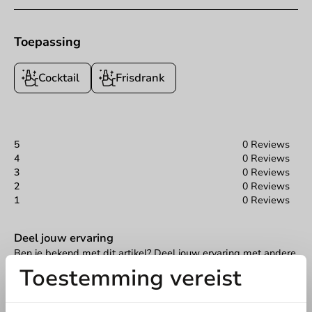
Toepassing
Cocktail
Frisdrank
5
0 Reviews
4
0 Reviews
3
0 Reviews
2
0 Reviews
1
0 Reviews
Deel jouw ervaring
Ben je bekend met dit artikel? Deel jouw ervaring met andere
en laat weten wat je er van vindt!
Toestemming vereist
Schrijf een review