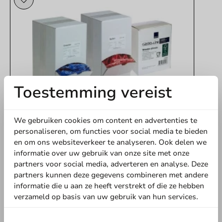
Toestemming vereist
We gebruiken cookies om content en advertenties te
Koffie Benodigdheden
personaliseren, om functies voor social media te bieden
Voordeel: 500 suikersticks, 500 creamersticks,
en om ons websiteverkeer te analyseren. Ook delen we
1.000 roerstaafjes hout
informatie over uw gebruik van onze site met onze
1 stuk
partners voor social media, adverteren en analyse. Deze
€ 22,95
partners kunnen deze gegevens combineren met andere
informatie die u aan ze heeft verstrekt of die ze hebben
verzameld op basis van uw gebruik van hun services.