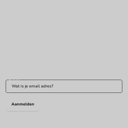
Hulp nodig?
+31 (0) 55 767 6100
Bereikbaar ma t/m vr: 9:00-17:00 uur
klantenservice@packagingdirect.nl
Binnen 24 uur reactie
WhatsApp ons
Bereikbaar ma t/m vr: 9:00-17:00 uur
Blijf op de hoogte
Blijf op de hoogte van onze acties en productnieuws!
Aanmelden