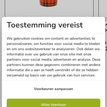
Best verkocht
Koffi
Toestemming vereist
Populaire rode koffiebeker schotse ruit 'Scotty'
Voor
180cc/7oz - 2.500st.
1.00
180cc / 7oz
We gebruiken cookies om content en advertenties te
2500 stuks
1 stuk
personaliseren, om functies voor social media te bieden
€ 31,95
€ 2
en om ons websiteverkeer te analyseren. Ook delen we
informatie over uw gebruik van onze site met onze
partners voor social media, adverteren en analyse. Deze
partners kunnen deze gegevens combineren met andere
informatie die u aan ze heeft verstrekt of die ze hebben
verzameld op basis van uw gebruik van hun services.
Voorkeuren aanpassen
Alles toestaan