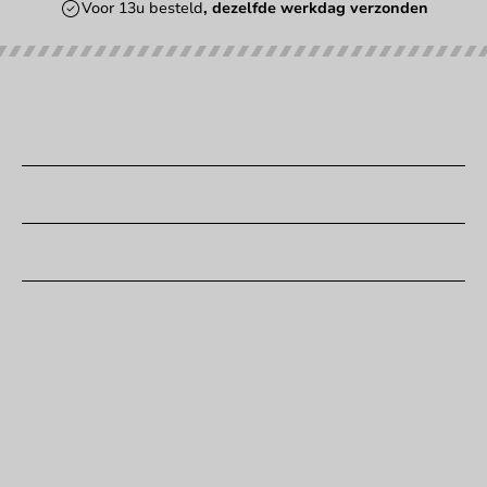
Voor 13u besteld
, dezelfde werkdag verzonden
Onze categorieën
Bedrukken
Klantenservice
Hulp nodig?
+31 (0) 55 767 6100
Bereikbaar ma t/m vr: 9:00-17:00 uur
klantenservice@packagingdirect.nl
Binnen 24 uur reactie
WhatsApp ons