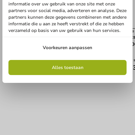
informatie over uw gebruik van onze site met onze
partners voor social media, adverteren en analyse. Deze
partners kunnen deze gegevens combineren met andere
informatie die u aan ze heeft verstrekt of die ze hebben
verzameld op basis van uw gebruik van hun services.
Best verkocht
Koffi
Kartonnen kraft koffiebeker 200cc/8oz -
Deks
1.000st.
1.00
Voorkeuren aanpassen
200cc / 8oz
1000 stuks
1000 
€ 22,60
€ 2
Alles toestaan