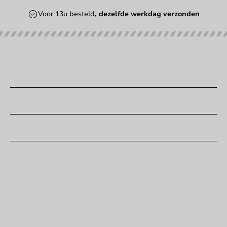
Voor 13u besteld
, dezelfde werkdag verzonden
Onze categorieën
Bedrukken
Klantenservice
Hulp nodig?
+31 (0) 55 767 6100
Bereikbaar ma t/m vr: 9:00-17:00 uur
klantenservice@packagingdirect.nl
Binnen 24 uur reactie