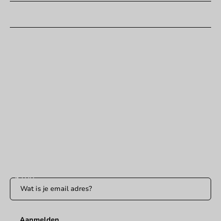
Klantenservice
Hulp nodig?
+31 (0) 55 767 6100
Bereikbaar ma t/m vr: 9:00-17:00 uur
klantenservice@packagingdirect.nl
Binnen 24 uur reactie
WhatsApp ons
Bereikbaar ma t/m vr: 9:00-17:00 uur
Blijf op de hoogte
Blijf op de hoogte van onze acties en productnieuws!
Aanmelden