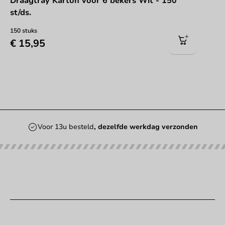
Draagtray Karton voor 6 bekers Wit - 150
st/ds.
150 stuks
€ 15,95
Voor 13u besteld
, dezelfde werkdag verzonden
Onze categorieën
Bedrukken