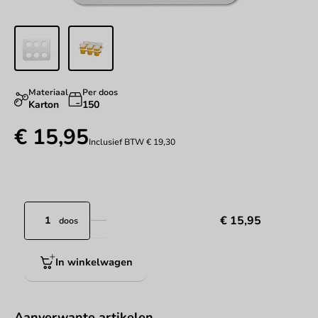
Materiaal
Per doos
Karton
150
€ 15,95
Inclusief BTW
€ 19,30
€ 15,95
doos
In winkelwagen
Aanverwante artikelen