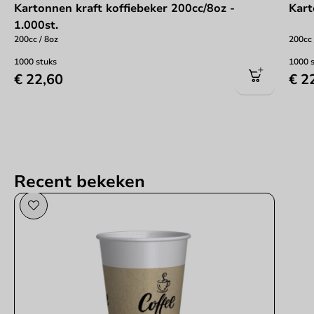
Kartonnen kraft koffiebeker 200cc/8oz -
Kart
1.000st.
200cc / 8oz
200cc 
1000 stuks
1000 
€ 22,60
€ 2
Recent bekeken