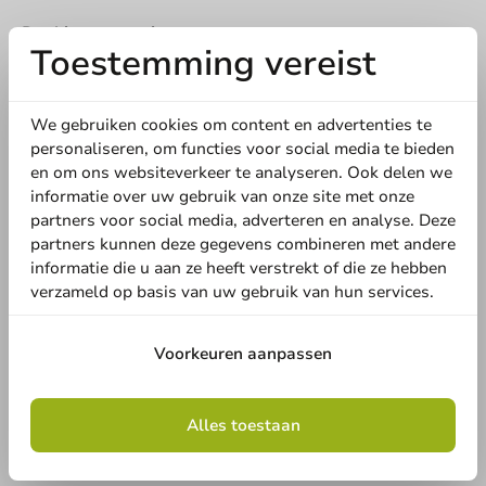
Deel jouw ervaring
Toestemming vereist
Ben je bekend met dit artikel? Deel jouw ervaring met andere
en laat weten wat je er van vindt!
We gebruiken cookies om content en advertenties te
Schrijf een review
personaliseren, om functies voor social media te bieden
en om ons websiteverkeer te analyseren. Ook delen we
informatie over uw gebruik van onze site met onze
partners voor social media, adverteren en analyse. Deze
partners kunnen deze gegevens combineren met andere
informatie die u aan ze heeft verstrekt of die ze hebben
verzameld op basis van uw gebruik van hun services.
Voorkeuren aanpassen
Schrijf de eerste review
Alles toestaan
Kartonnen koffiebeker 'New Beans' 200cc/8oz - 1.000st.