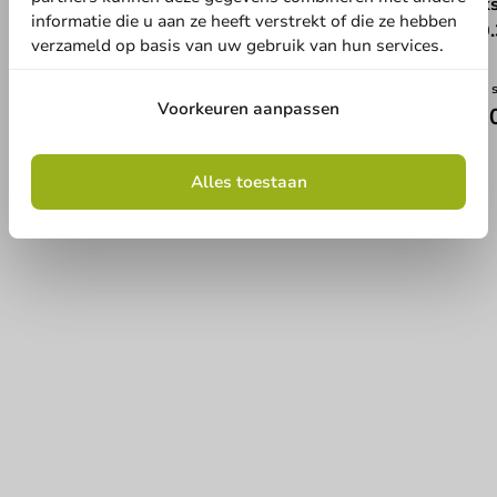
Populaire rode koffiebeker schotse ruit 'Scotty'
Deks
informatie die u aan ze heeft verstrekt of die ze hebben
180cc/7oz - 2.500st.
⌀70.
verzameld op basis van uw gebruik van hun services.
180cc / 7oz
2500 stuks
1000 
Voorkeuren aanpassen
€ 31,95
€ 2
Alles toestaan