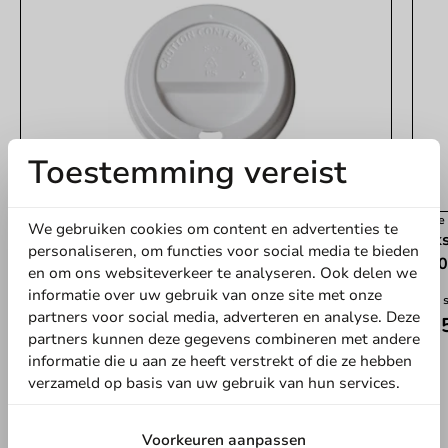
Toestemming vereist
Koffie Benodigdheden
Koffi
We gebruiken cookies om content en advertenties te
Deksel wit (PS) voor koffiebeker ⌀80mm/8oz -
Deks
personaliseren, om functies voor social media te bieden
1.000 st.
- 1.
en om ons websiteverkeer te analyseren. Ook delen we
informatie over uw gebruik van onze site met onze
1000 stuks
1000 
partners voor social media, adverteren en analyse. Deze
€ 23,60
€ 2
partners kunnen deze gegevens combineren met andere
informatie die u aan ze heeft verstrekt of die ze hebben
verzameld op basis van uw gebruik van hun services.
Voorkeuren aanpassen