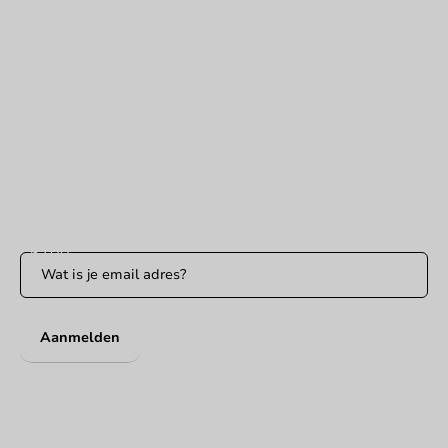
Hulp nodig?
+31 (0) 55 767 6100
Bereikbaar ma t/m vr: 9:00-17:00 uur
klantenservice@packagingdirect.nl
Binnen 24 uur reactie
WhatsApp ons
Bereikbaar ma t/m vr: 9:00-17:00 uur
Blijf op de hoogte
Blijf op de hoogte van onze acties en productnieuws!
Aanmelden