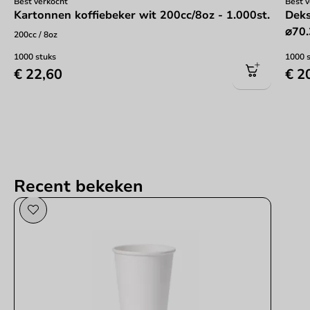
Best verkocht
Best 
Kartonnen koffiebeker wit 200cc/8oz - 1.000st.
Deks
⌀70.
200cc / 8oz
1000 stuks
1000 
€ 22,60
€ 2
Recent bekeken