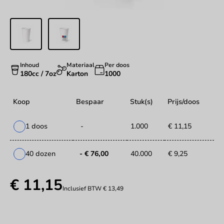
Inhoud
Materiaal
Per doos
180cc / 7oz
Karton
1000
Koop
Bespaar
Stuk(s)
Prijs/doos
1 doos
-
1.000
€ 11,15
40 dozen
- € 76,00
40.000
€ 9,25
€ 11,15
Inclusief BTW
€ 13,49