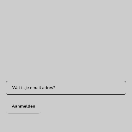
Hulp nodig?
+31 (0) 55 767 6100
Bereikbaar ma t/m vr: 9:00-17:00 uur
klantenservice@packagingdirect.nl
Binnen 24 uur reactie
WhatsApp ons
Bereikbaar ma t/m vr: 9:00-17:00 uur
Blijf op de hoogte
Blijf op de hoogte van onze acties en productnieuws!
Aanmelden