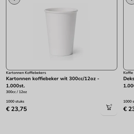
Kartonnen Koffiebekers
Koffi
Kartonnen koffiebeker wit 300cc/12oz -
Deks
1.000st.
1.00
300cc / 12oz
1000 stuks
1000 
€ 23,75
€ 2