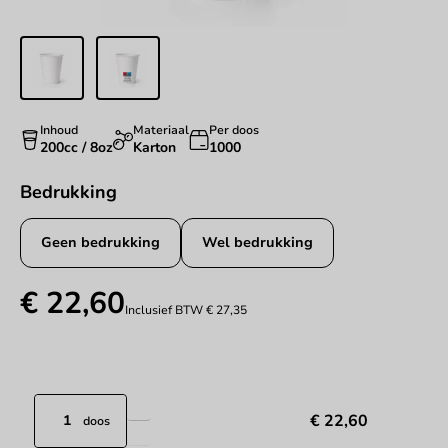
Inhoud
Materiaal
Per doos
200cc / 8oz
Karton
1000
Bedrukking
Geen bedrukking
Wel bedrukking
€ 22,60
Inclusief BTW
€ 27,35
€ 22,60
doos