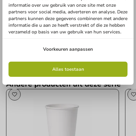
informatie over uw gebruik van onze site met onze
partners voor social media, adverteren en analyse. Deze
Schrijf de eerste review
partners kunnen deze gegevens combineren met andere
informatie die u aan ze heeft verstrekt of die ze hebben
Kartonnen Koffiebeker To Go Wit 400cc/16oz - 1.000 st/ds.
verzameld op basis van uw gebruik van hun services.
Schrijf een review
Voorkeuren aanpassen
Alles toestaan
Andere producten uit deze serie