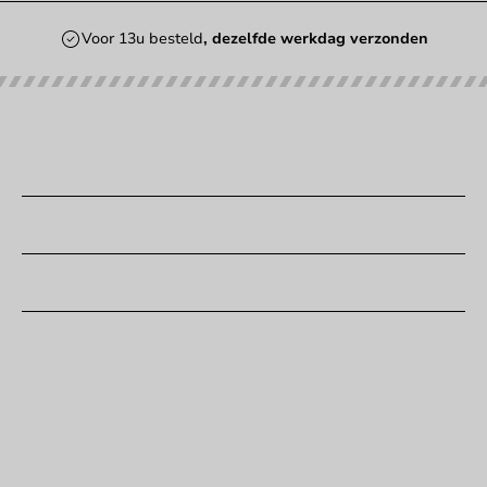
Voor 13u besteld
, dezelfde werkdag verzonden
Onze categorieën
Bedrukken
Klantenservice
Hulp nodig?
+31 (0) 55 767 6100
Bereikbaar ma t/m vr: 9:00-17:00 uur
klantenservice@packagingdirect.nl