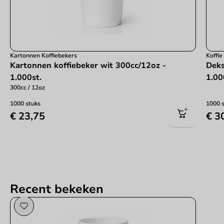
Kartonnen Koffiebekers
Koffi
Kartonnen koffiebeker wit 300cc/12oz -
Deks
1.000st.
1.00
300cc / 12oz
1000 stuks
1000 
€ 23,75
€ 3
Recent bekeken