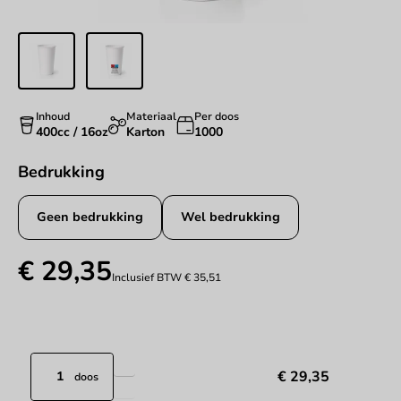
Inhoud
Materiaal
Per doos
400cc / 16oz
Karton
1000
Bedrukking
Geen bedrukking
Wel bedrukking
€ 29,35
Inclusief BTW
€ 35,51
€ 29,35
doos