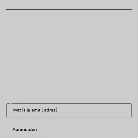
Klantenservice
Hulp nodig?
+31 (0) 55 767 6100
Bereikbaar ma t/m vr: 9:00-17:00 uur
klantenservice@packagingdirect.nl
Binnen 24 uur reactie
WhatsApp ons
Bereikbaar ma t/m vr: 9:00-17:00 uur
Blijf op de hoogte
Blijf op de hoogte van onze acties en productnieuws!
Aanmelden