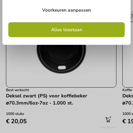
Andere producten uit deze serie
Voorkeuren aanpassen
Alles toestaan
Best verkocht
Koffi
Deksel zwart (PS) voor koffiebeker
Deks
⌀70.3mm/6oz-7oz - 1.000 st.
⌀70.
1000 stuks
1000 
€ 20,05
€ 1