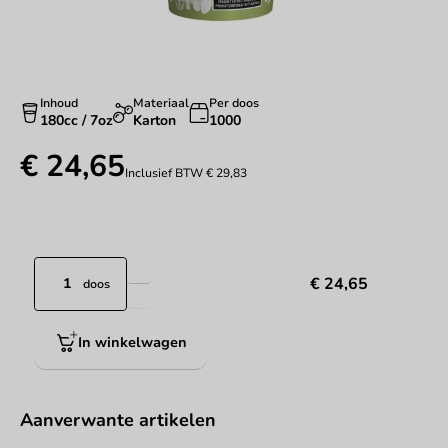
Inhoud
Materiaal
Per doos
180cc / 7oz
Karton
1000
€ 24,65
Inclusief BTW
€ 29,83
€ 24,65
doos
In winkelwagen
Aanverwante artikelen