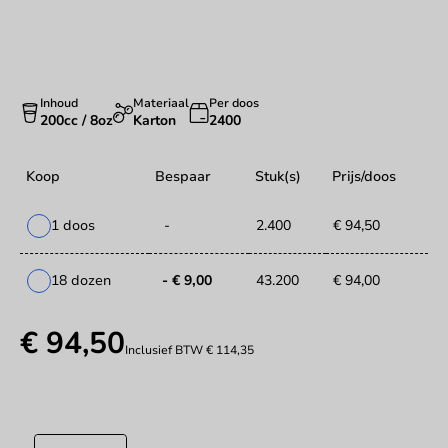
Inhoud
Materiaal
Per doos
200cc / 8oz
Karton
2400
Koop
Bespaar
Stuk(s)
Prijs/doos
1 doos
-
2.400
€ 94,50
18 dozen
- € 9,00
43.200
€ 94,00
€ 94,50
Inclusief BTW
€ 114,35