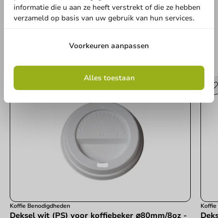
Schrijf een review
informatie die u aan ze heeft verstrekt of die ze hebben
verzameld op basis van uw gebruik van hun services.
Voorkeuren aanpassen
Andere producten uit deze serie
Alles toestaan
Koffie Benodigdheden
Koffi
Deksel wit (PS) voor koffiebeker ⌀80mm/8oz -
Deks