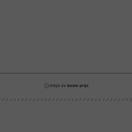
n
Altijd de
beste prijs
Klantenservice
Hulp nodig?