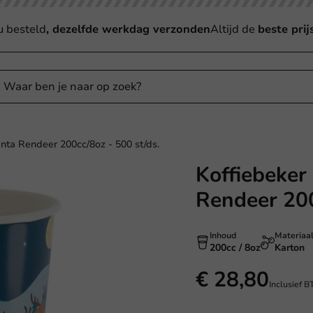
u besteld
, dezelfde werkdag verzonden
Altijd de
beste prij
ta Rendeer 200cc/8oz - 500 st/ds.
Koffiebeke
Rendeer 200
Inhoud
Materiaa
200cc / 8oz
Karton
€ 28,80
Inclusief 