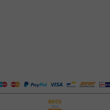
agste prijsgarantie
+31 (0) 55 767 6100
P-richtlijnen
Bereikbaar ma t/m vr: 9:00-17:00 uur
klantenservice@packagingdirect.
talen
Binnen 24 uur reactie
rzenden
WhatsApp ons
tourneren
Bereikbaar ma t/m vr: 9:00-17:00 uur
elgestelde vragen
er PackagingDirect.nl BV
ntact