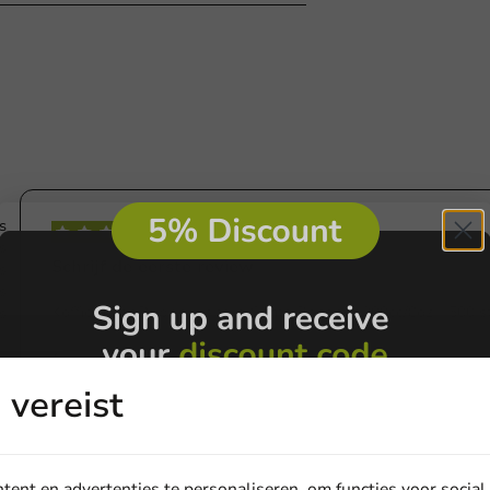
s
s
Schrijf de eerste review
s
s
Koffiebeker Dubbelwandig Santa Rendeer 200cc/8oz - 500 st
s
Schrijf een r
vereist
ent en advertenties te personaliseren, om functies voor social