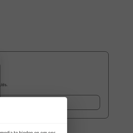
/ds.
eview
 media te bieden en om ons