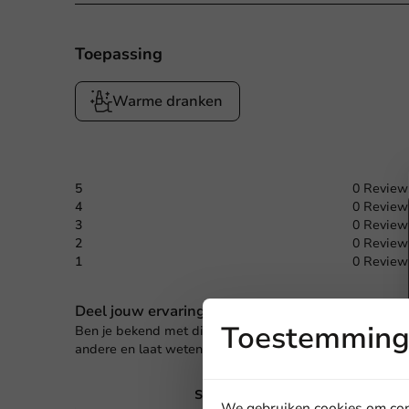
Toepassing
Warme dranken
5
0 Review
4
0 Review
3
0 Review
2
0 Review
1
0 Review
Deel jouw ervaring
Toestemming 
Ben je bekend met dit artikel? Deel jouw ervaring met
andere en laat weten wat je er van vindt!
Schrijf een review
We gebruiken cookies om cont