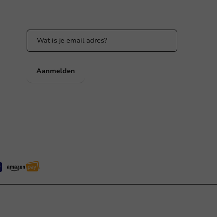
Blijf op de hoogte van onze acties en
productnieuws!
nl
Aanmelden