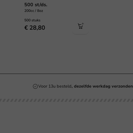
500 st/ds.
200cc / 8oz
500 stuks
€ 28,80
Voor 13u besteld
, dezelfde werkdag verzonde
Onze categorieën
Bedrukken