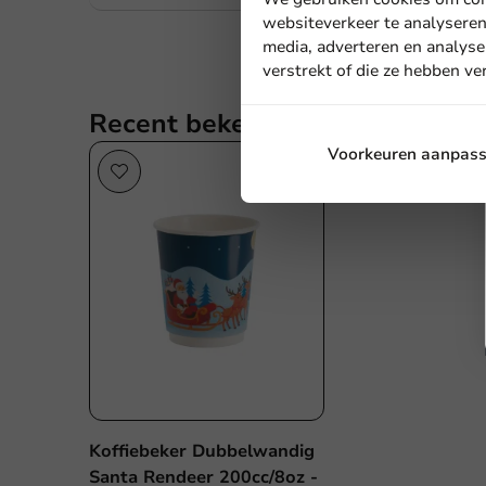
websiteverkeer te analyseren
media, adverteren en analyse
verstrekt of die ze hebben v
Recent bekeken
Voorkeuren aanpas
Koffiebeker Dubbelwandig
Santa Rendeer 200cc/8oz -