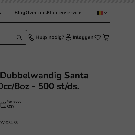
s
Blog
Over ons
Klantenservice
Hulp nodig?
Inloggen
r Dubbelwandig Santa
cc/8oz - 500 st/ds.
l
Per doos
500
BTW
€ 34,85