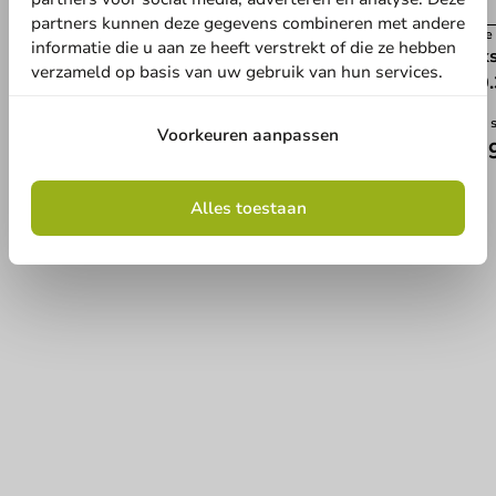
partners kunnen deze gegevens combineren met andere
Best verkocht
Koffi
informatie die u aan ze heeft verstrekt of die ze hebben
Deksel zwart (PS) voor koffiebeker
Deks
verzameld op basis van uw gebruik van hun services.
⌀70.3mm/6oz-7oz - 1.000 st.
⌀70.
1000 stuks
1000 
Voorkeuren aanpassen
€ 20,05
€ 1
Alles toestaan