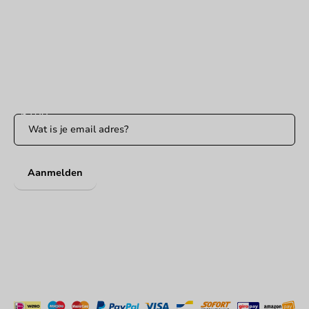
klantenservice@packagingdirect.nl
Binnen 24 uur reactie
WhatsApp ons
Bereikbaar ma t/m vr: 9:00-17:00 uur
Blijf op de hoogte
Blijf op de hoogte van onze acties en productnieuws!
Aanmelden