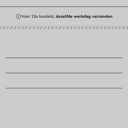
Voor 13u besteld
, dezelfde werkdag verzonden
Onze categorieën
Bedrukken
Klantenservice
Hulp nodig?
+31 (0) 55 767 6100
Bereikbaar ma t/m vr: 9:00-17:00 uur