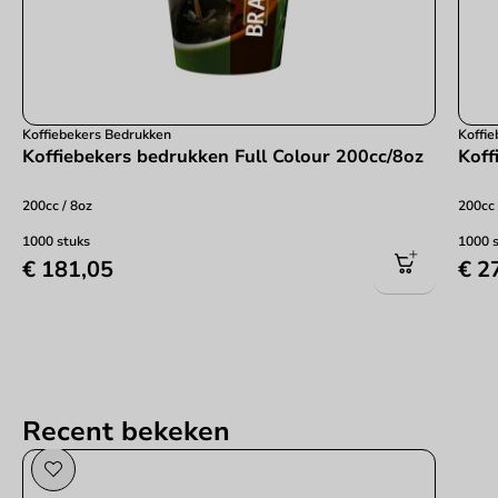
Koffiebekers Bedrukken
Koffi
Koffiebekers bedrukken Full Colour 200cc/8oz
Koff
200cc / 8oz
200cc 
1000 stuks
1000 
€ 181,05
€ 2
Recent bekeken