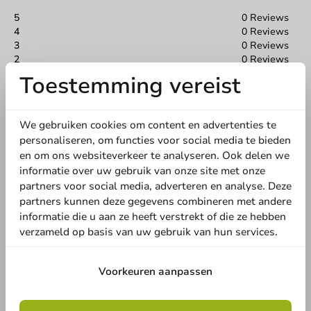
Offerte aanvragen
5
0 Reviews
4
0 Reviews
3
0 Reviews
Titel
Voornaam
Achternaam
2
0 Reviews
1
0 Reviews
Toestemming vereist
Deel jouw ervaring
Bedrijf
We gebruiken cookies om content en advertenties te
Ben je bekend met dit artikel? Deel jouw ervaring met andere
personaliseren, om functies voor social media te bieden
en laat weten wat je er van vindt!
en om ons websiteverkeer te analyseren. Ook delen we
informatie over uw gebruik van onze site met onze
Locatie
Schrijf een review
partners voor social media, adverteren en analyse. Deze
partners kunnen deze gegevens combineren met andere
informatie die u aan ze heeft verstrekt of die ze hebben
Land
verzameld op basis van uw gebruik van hun services.
Voorkeuren aanpassen
Telefoonnummer
E-mail