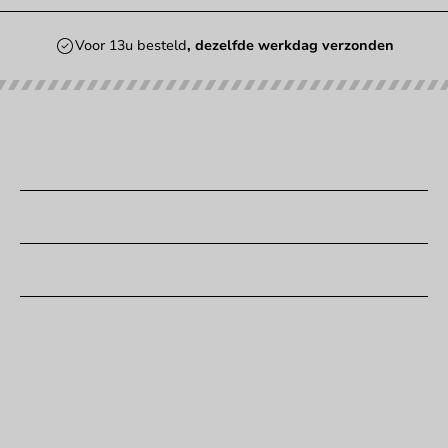
Voor 13u besteld
, dezelfde werkdag verzonden
Onze categorieën
Bedrukken
Klantenservice
Hulp nodig?
+31 (0) 55 767 6100
Bereikbaar ma t/m vr: 9:00-17:00 uur
klantenservice@packagingdirect.nl