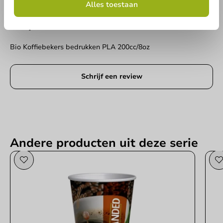
Alles toestaan
Schrijf de eerste review
Geen producten geselecteerd.
Bio Koffiebekers bedrukken PLA 200cc/8oz
Versturen
Schrijf een review
Andere producten uit deze serie