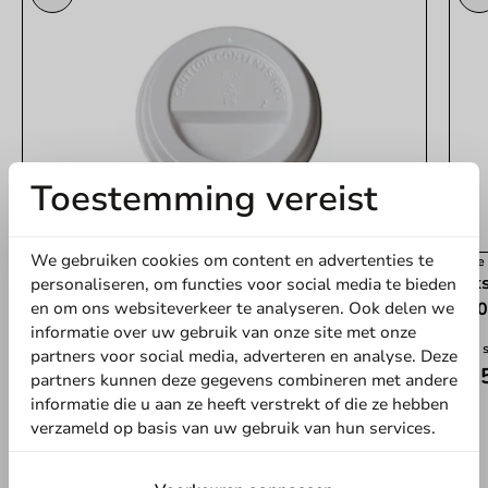
Toestemming vereist
We gebruiken cookies om content en advertenties te
Koffie Benodigdheden
Koffi
Deksel wit (PS) voor koffiebeker ⌀80mm/8oz -
Deks
personaliseren, om functies voor social media te bieden
en om ons websiteverkeer te analyseren. Ook delen we
1.000 st.
- 1.
informatie over uw gebruik van onze site met onze
1000 stuks
1000 
partners voor social media, adverteren en analyse. Deze
€ 23,60
€ 2
partners kunnen deze gegevens combineren met andere
informatie die u aan ze heeft verstrekt of die ze hebben
verzameld op basis van uw gebruik van hun services.