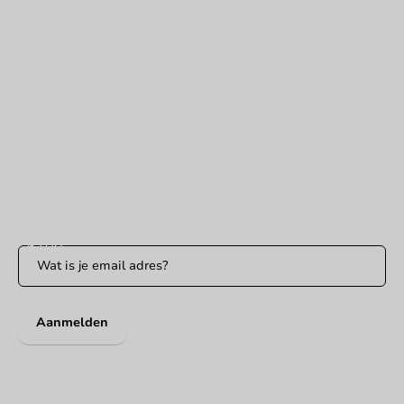
Hulp nodig?
+31 (0) 55 767 6100
Bereikbaar ma t/m vr: 9:00-17:00 uur
klantenservice@packagingdirect.nl
Binnen 24 uur reactie
WhatsApp ons
Bereikbaar ma t/m vr: 9:00-17:00 uur
Blijf op de hoogte
Blijf op de hoogte van onze acties en productnieuws!
Aanmelden