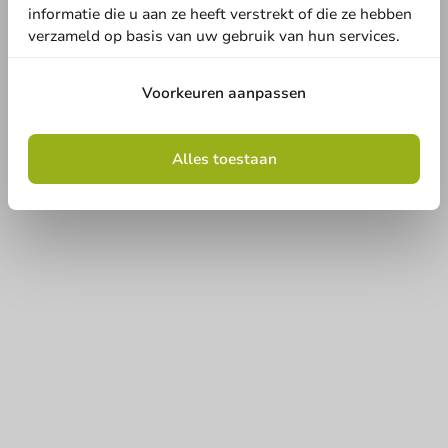
informatie die u aan ze heeft verstrekt of die ze hebben
Onze categorieën
verzameld op basis van uw gebruik van hun services.
Bedrukken
Voorkeuren aanpassen
Klantenservice
Alles toestaan
Hulp nodig?
+31 (0) 55 767 6100
Bereikbaar ma t/m vr: 9:00-17:00 uur
klantenservice@packagingdirect.nl
Binnen 24 uur reactie
WhatsApp ons
Bereikbaar ma t/m vr: 9:00-17:00 uur
Blijf op de hoogte
Blijf op de hoogte van onze acties en productnieuws!