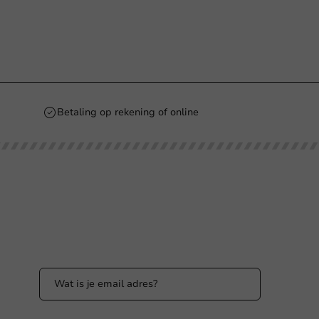
Betaling op rekening of online
Blijf op de hoogte
Blijf op de hoogte van onze acties en
productnieuws!
nl