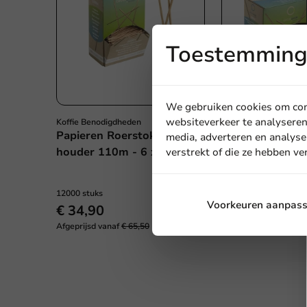
Toestemming 
We gebruiken cookies om cont
websiteverkeer te analyseren
Koffie Benodigdheden
Koffie Benodigdheden
Papieren Roerstokjes in
Papieren Roerst
media, adverteren en analyse
houder 110m - 6 x 2.000st.
Houder 140mm 
verstrekt of die ze hebben v
1.000st.
12000 stuks
7000 stuks
Voorkeuren aanpas
€ 34,90
€ 34,90
Afgeprijsd vanaf
€ 65,50
Afgeprijsd vanaf
€ 59,