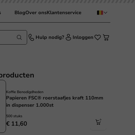
s
Blog
Over ons
Klantenservice
Hulp nodig?
Inloggen
producten
Koffie Benodigdheden
Papieren FSC® roerstaafjes kraft 110mm
in dispenser 1.000st
500 stuks
€ 11,60