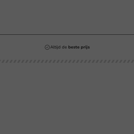
n
Altijd de
beste prijs
Klantenservice
Hulp nodig?
agste prijsgarantie
+31 (0) 55 767 6100
P-richtlijnen
Bereikbaar ma t/m vr: 9:00-17:00 uur
klantenservice@packagingdirect.
talen
Binnen 24 uur reactie
rzenden
WhatsApp ons
tourneren
Bereikbaar ma t/m vr: 9:00-17:00 uur
elgestelde vragen