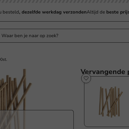
u besteld
, dezelfde werkdag verzonden
Altijd de
beste prij
0st.
Vervangende 