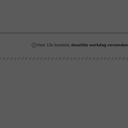
Voor 13u besteld
, dezelfde werkdag verzonde
Onze categorieën
Bedrukken
Kartonnen Koffiebekers
Koffiebekers
La
Duurzame Koffiebekers
Bio koffiebekers
SU
Herbruikbare Koffiebekers
Be
Roerstaafjes
Ve
Re
Ve