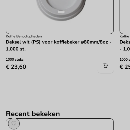
Koffie Benodigdheden
Koffi
Deksel wit (PS) voor koffiebeker ⌀80mm/8oz -
Deks
1.000 st.
- 1.
1000 stuks
1000 
€ 23,60
€ 2
Recent bekeken