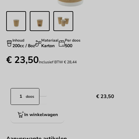
Inhoud
Materiaal
Per doos
200cc / 8oz
Karton
500
€ 23,50
Inclusief BTW
€ 28,44
€ 23,50
doos
In winkelwagen
Aanverwante artikelen