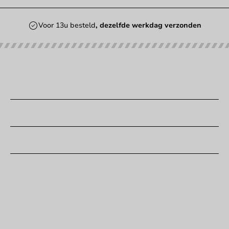
Voor 13u besteld
, dezelfde werkdag verzonden
Onze categorieën
Bedrukken
Klantenservice
Hulp nodig?
+31 (0) 55 767 6100
Bereikbaar ma t/m vr: 9:00-17:00 uur
klantenservice@packagingdirect.nl