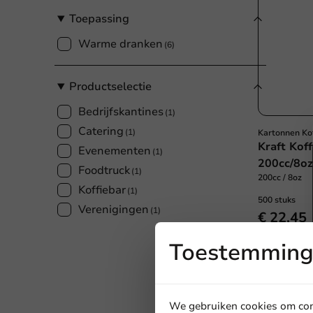
Toepassing
Warme dranken
(6)
Productselectie
Bedrijfskantines
(1)
Catering
(1)
Kartonnen Ko
Kraft Kof
Evenementen
(1)
200cc/8oz
Foodtruck
(1)
200cc / 8oz
Koffiebar
(1)
500 stuks
Verenigingen
(1)
€ 22,45
Toestemming 
We gebruiken cookies om cont