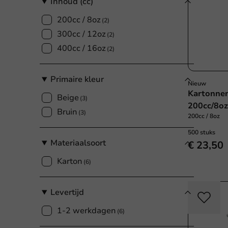
Inhoud (cc)
200cc / 8oz
(2)
300cc / 12oz
(2)
400cc / 16oz
(2)
Primaire kleur
Nieuw
Kartonnen
Beige
(3)
200cc/8oz 
Bruin
(3)
200cc / 8oz
500 stuks
Materiaalsoort
€ 23,50
Karton
(6)
Levertijd
1-2 werkdagen
(6)