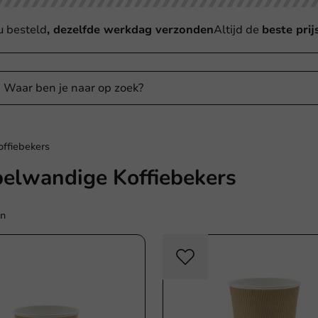
u besteld
, dezelfde werkdag verzonden
Altijd de
beste prij
ffiebekers
elwandige Koffiebekers
en