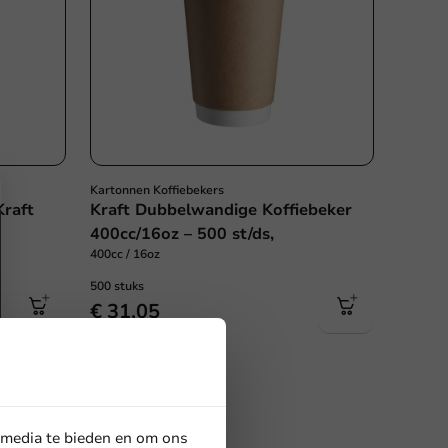
Kartonnen Koffiebekers
Kraft
Kraft Dubbelwandige Koffiebeker
400cc/16oz – 500 st/ds,
400cc / 16oz
500 stuks
€ 31,05
 media te bieden en om ons