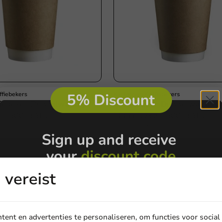
ffiebekers
Kartonnen Koffiebekers
fiebeker Dubbelwandig
Koffiebeker Dubbelwandig 
 – 500 st/ds.
300cc/12oz - 500 st/ds.
300cc / 12oz
500 stuks
€ 25,40
vereist
ent en advertenties te personaliseren, om functies voor social