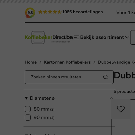
1086 beoordelingen
Voor 13
9.3
Bekijk assortiment
Home
Kartonnen Koffiebekers
Dubbelwandige Ko
Dubb
6 product
Diameter ø
80 mm
(2)
90 mm
(4)