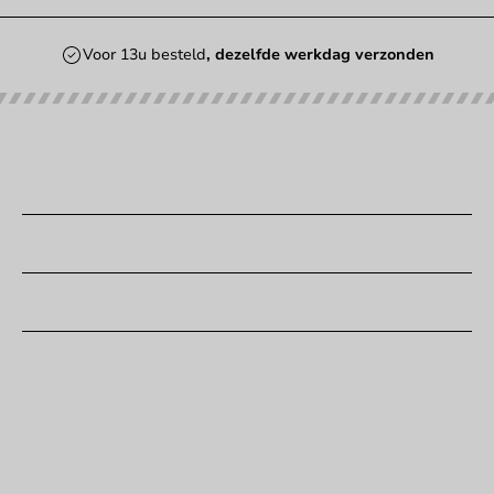
Voor 13u besteld
, dezelfde werkdag verzonden
Onze categorieën
Bedrukken
Klantenservice
Hulp nodig?
+31 (0) 55 767 6100
Bereikbaar ma t/m vr: 9:00-17:00 uur
klantenservice@packagingdirect.nl