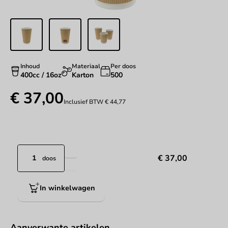
Inhoud
Materiaal
Per doos
400cc / 16oz
Karton
500
€ 37,00
Inclusief BTW
€ 44,77
€ 37,00
doos
In winkelwagen
Aanverwante artikelen