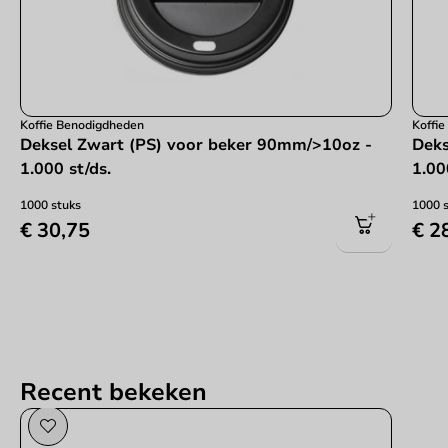
Koffie Benodigdheden
Koffi
Deksel Zwart (PS) voor beker 90mm/>10oz -
Deks
1.000 st/ds.
1.00
1000 stuks
1000 
€ 30,75
€ 2
Recent bekeken